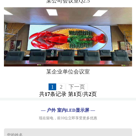
某公司会议室Q2.5
某企业单位会议室
1
2
下一页
共
17
条记录 第
1
页/共
2
页
— 户外 室内LED显示屏 —
现在留电，前10位立即享受更多优惠