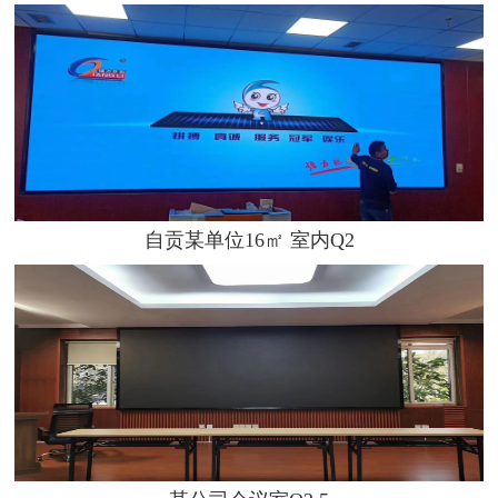
自贡某单位16㎡ 室内Q2